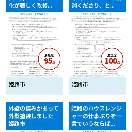
化が著しく改修...
消くださり、と...
満足度
満足度
95
100
点
点
姫路市
姫路市
外壁の傷みがあって
姫路のハウスレンジ
外壁塗装しました
ャーの仕事ぶりを一
姫路市
言でいうならば...