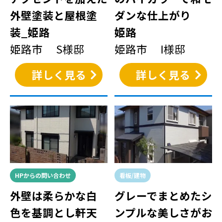
外壁塗装と屋根塗
ダンな仕上がり
装_姫路
姫路
姫路市 S様邸
姫路市 I様邸
詳しく見る
詳しく見る
HPからの問い合わせ
看板/建物
外壁は柔らかな白
グレーでまとめたシ
色を基調とし軒天
ンプルな美しさがお