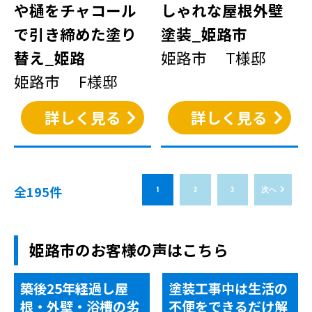
や樋をチャコール
しゃれな屋根外壁
で引き締めた塗り
塗装_姫路市
替え_姫路
姫路市 T様邸
姫路市 F様邸
詳しく見る
詳しく見る
全195件
1
2
3
次へ
姫路市のお客様の声はこちら
築後25年経過し屋
塗装工事中は生活の
根・外壁・浴槽の劣
不便をできるだけ解