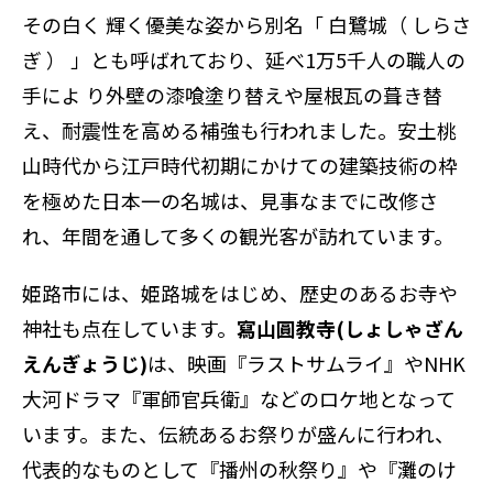
その白く 輝く優美な姿から別名「 白鷺城（ しらさ
ぎ ） 」とも呼ばれており、延べ1万5千人の職人の
手によ り外壁の漆喰塗り替えや屋根瓦の葺き替
え、耐震性を高める補強も行われました。安土桃
山時代から江戸時代初期にかけての建築技術の枠
を極めた日本一の名城は、見事なまでに改修さ
れ、年間を通して多くの観光客が訪れています。
姫路市には、姫路城をはじめ、歴史のあるお寺や
神社も点在しています。
寫山圓教寺(しょしゃざん
えんぎょうじ)
は、映画『ラストサムライ』やNHK
大河ドラマ『軍師官兵衛』などのロケ地となって
います。また、伝統あるお祭りが盛んに行われ、
代表的なものとして『播州の秋祭り』や『灘のけ