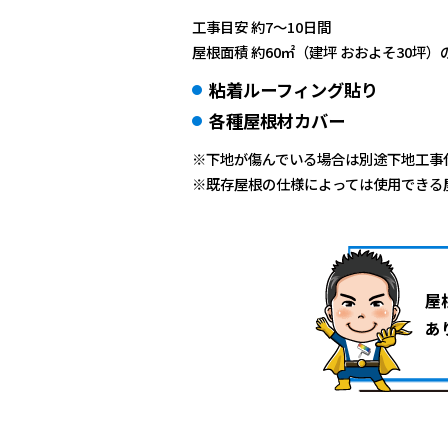
工事目安 約7～10日間
屋根面積 約60㎡（建坪 おおよそ30坪
粘着ルーフィング貼り
各種屋根材カバー
※下地が傷んでいる場合は別途下地工事
※既存屋根の仕様によっては使用できる
屋
あ