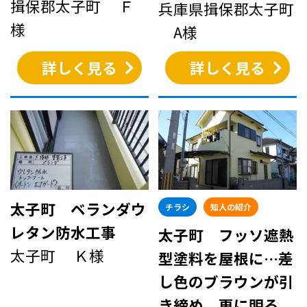
揖保郡太子町 Ｆ
兵庫県揖保郡太子町
様
A様
詳しく見る
詳しく見る
太子町 ベランダウ
チラシ
知人の紹介
レタン防水工事
太子町 フッソ遮熱
太子町 Ｋ様
型塗料を屋根に…差
し色のブラウンが引
き締め、更に明る