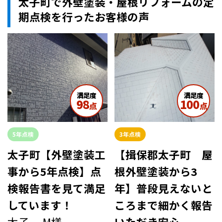
太子町で外壁塗装・屋根リフォームの定
期点検を行ったお客様の声
満足度
満足度
98
100
点
点
5年点検
3年点検
太子町【外壁塗装工
【揖保郡太子町 屋
事から5年点検】点
根外壁塗装から3
検報告書を見て満足
年】普段見えないと
しています！
ころまで細かく報告
太子 M様
いただき安心