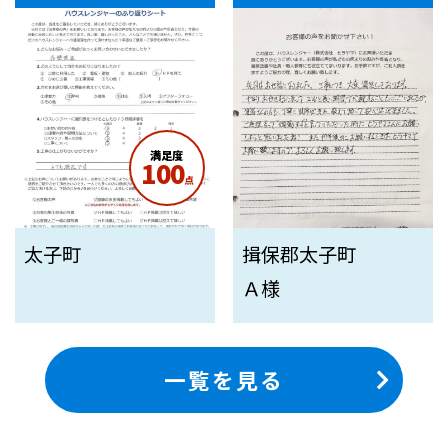
満足度
100
点
太子町
揖保郡太子町
Ａ様
一覧を見る