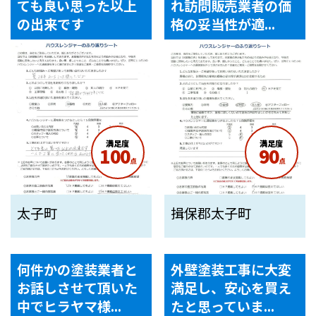
ても良い思った以上
れ訪問販売業者の価
の出来です
格の妥当性が適...
満足度
満足度
100
90
点
点
太子町
揖保郡太子町
何件かの塗装業者と
外壁塗装工事に大変
お話しさせて頂いた
満足し、安心を買え
中でヒラヤマ様...
たと思っていま...