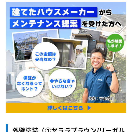
外壁塗装（➀ヤララブラウン/リーガル