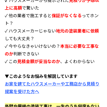
上に高額
で驚いた
✓ 他の業者で施工すると
保証がなくなる
ってホン
ト？
✓ ハウスメーカーじゃない
地元の塗装業者に依頼
しても大丈夫？
✓ 今やらなきゃいけないの？
本当に必要な工事な
のか
判断できない
✓ この
見積金額が妥当なのか
、よくわからない
▼このようなお悩みを解説しています
お家を建てたハウスメーカーや工務店から見積り
提案を受けた方へ
外壁や屋根の塗装工事は、一生のうち何度もない