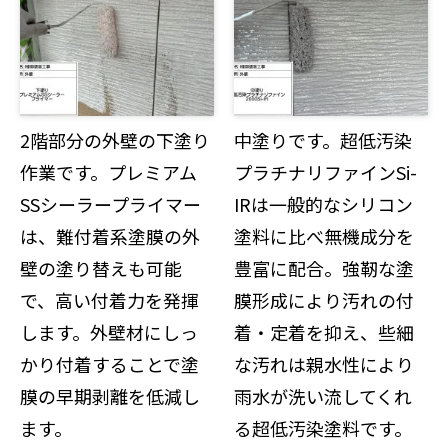
2階部分の外壁の下塗り
中塗りです。超低汚染
作業です。プレミアム
プラチナリファインSi-
SSシーラープライマー
IRは一般的なシリコン
は、難付着系塗膜の外
塗料に比べ無機成分を
壁の塗り替えも可能
豊富に配合。強靭な塗
で、高い付着力を発揮
膜形成により汚れの付
します。外壁材にしっ
着・定着を抑え、些細
かり付着することで塗
な汚れは親水性により
膜の早期剥離を低減し
雨水が洗い流してくれ
ます。
る超低汚染塗料です。