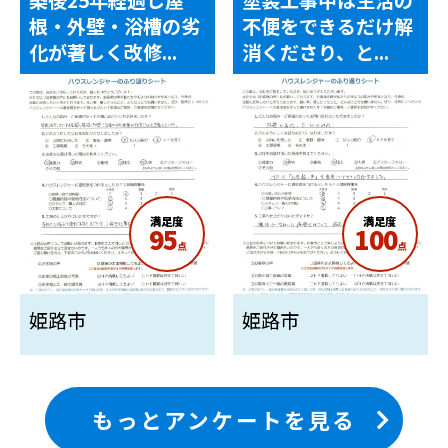
築後25年経過し屋
塗装工事中は生活の
根・外壁・浴槽の劣
不便をできるだけ解
化が著しく改修...
消くださり、と...
満足度
満足度
95
100
点
点
姫路市
姫路市
もっとアンケートを見る