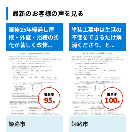
最新のお客様の声を見る
築後25年経過し屋
塗装工事中は生活の
根・外壁・浴槽の劣
不便をできるだけ解
化が著しく改修...
消くださり、と...
満足度
満足度
95
100
点
点
姫路市
姫路市