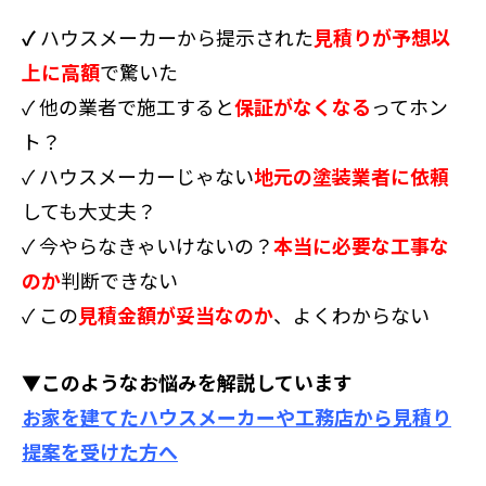
✓
ハウスメーカーから提示された
見積りが予想以
上に高額
で驚いた
✓ 他の業者で施工すると
保証がなくなる
ってホン
ト？
✓ ハウスメーカーじゃない
地元の塗装業者に依頼
しても大丈夫？
✓ 今やらなきゃいけないの？
本当に必要な工事な
のか
判断できない
✓ この
見積金額が妥当なのか
、よくわからない
▼このようなお悩みを解説しています
お家を建てたハウスメーカーや工務店から見積り
提案を受けた方へ