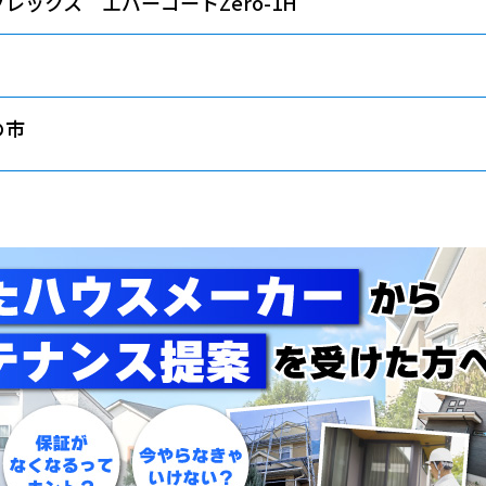
レックス エバーコートZero-1H
の市