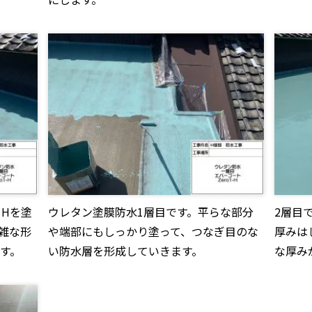
1Hを塗
ウレタン塗膜防水1層目です。平らな部分
2層目
雑な形
や端部にもしっかり塗って、つなぎ目のな
厚みは
す。
い防水層を形成していきます。
な厚み