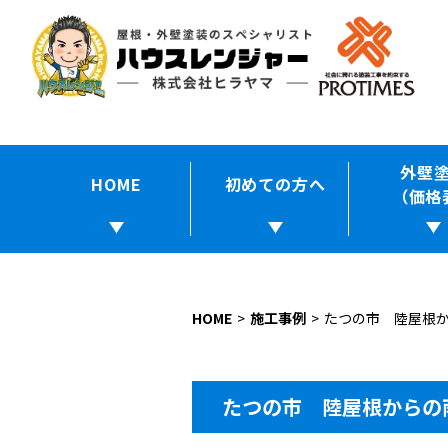
外壁
HOME
初めての方へ
（価格
HOME
施工事例
たつの市 陸屋根
たつの市 陸屋根からの