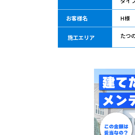
ダイフ
お客様名
H様
たつ
施工エリア