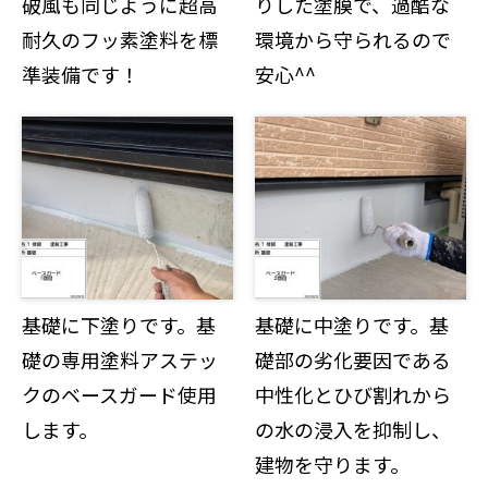
破風も同じように超高
りした塗膜で、過酷な
耐久のフッ素塗料を標
環境から守られるので
準装備です！
安心^^
基礎に下塗りです。基
基礎に中塗りです。基
礎の専用塗料アステッ
礎部の劣化要因である
クのベースガード使用
中性化とひび割れから
します。
の水の浸入を抑制し、
建物を守ります。