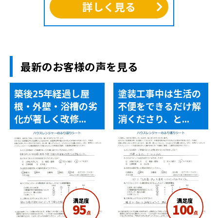
詳しく見る
最新のお客様の声を見る
築後25年経過し屋
塗装工事中は生活の
根・外壁・浴槽の劣
不便をできるだけ解
化が著しく改修...
消くださり、と...
満足度
満足度
95
100
点
点