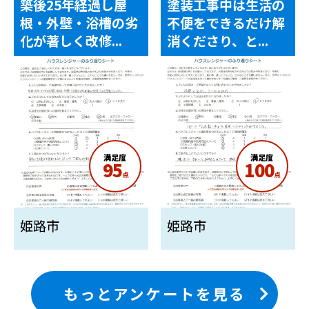
築後25年経過し屋
塗装工事中は生活の
根・外壁・浴槽の劣
不便をできるだけ解
化が著しく改修...
消くださり、と...
満足度
満足度
95
100
点
点
姫路市
姫路市
もっとアンケートを見る