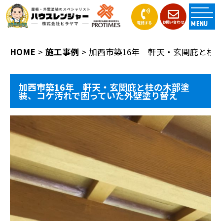
MENU
HOME
施工事例
加西市築16年 軒天・玄関庇と柱
加西市築16年 軒天・玄関庇と柱の木部塗
装、コケ汚れで困っていた外壁塗り替え