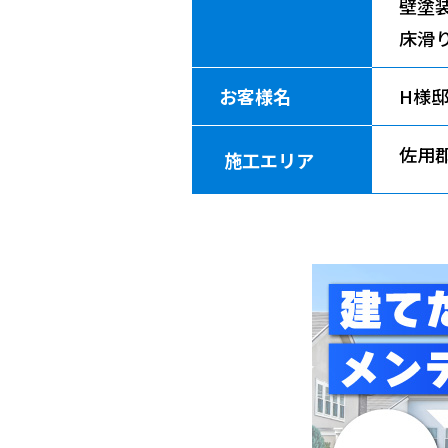
壁塗
床滑
お客様名
H様
佐用
施工エリア