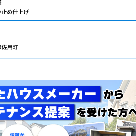
装
り止め仕上げ
邸
郡佐用町