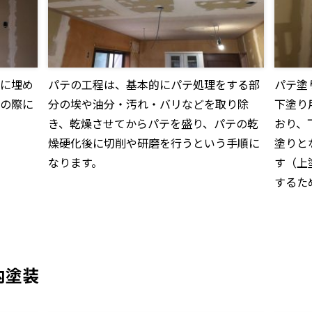
に埋め
パテの工程は、基本的にパテ処理をする部
パテ塗
の際に
分の埃や油分・汚れ・バリなどを取り除
下塗り
き、乾燥させてからパテを盛り、パテの乾
おり、
燥硬化後に切削や研磨を行うという手順に
塗りと
なります。
す（上
するた
内塗装