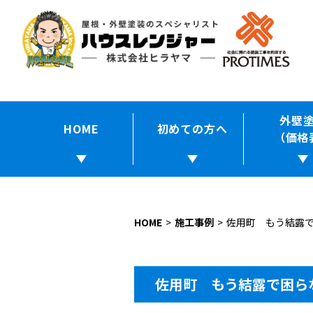
外壁
HOME
初めての方へ
（価格
HOME
施工事例
佐用町 もう結露
佐用町 もう結露で困ら