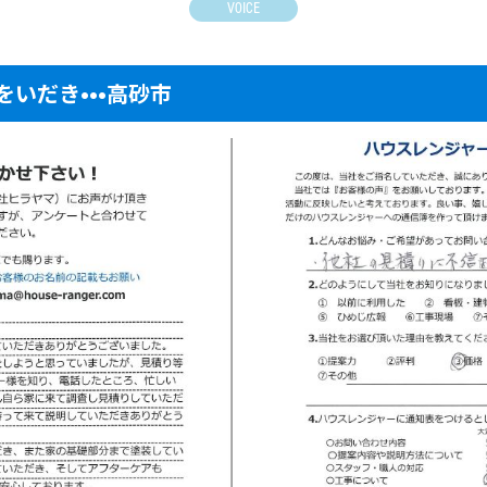
VOICE
いだき•••高砂市