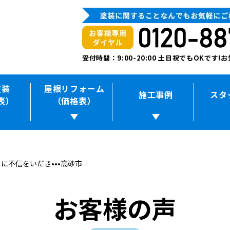
受付時間：9:00-20:00 土日祝でもOKです
塗装
屋根リフォーム
施工事例
スタ
表）
（価格表）
に不信をいだき•••高砂市
お客様の声