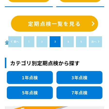
定期点検一覧を見る
全76件
前へ
1
2
3
4
5
次へ
カテゴリ別定期点検から探す
1年点検
3年点検
5年点検
7年点検