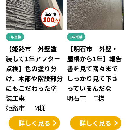
満足度
100
点
1年点検
1年点検
【姫路市 外壁塗
【明石市 外壁・
装して1年アフター
屋根から1年】報告
点検】色の塗り分
書を見て隅々まで
け、木部や階段部分
しっかり見て下さ
にもこだわった塗
っているんだな
装工事
明石市 T様
姫路市 M様
詳しく見る
詳しく見る