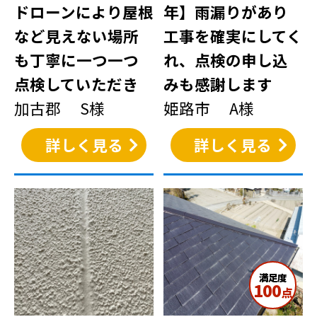
ドローンにより屋根
年】雨漏りがあり
など見えない場所
工事を確実にしてく
も丁寧に一つ一つ
れ、点検の申し込
点検していただき
みも感謝します
加古郡 S様
姫路市 A様
詳しく見る
詳しく見る
満足度
100
点