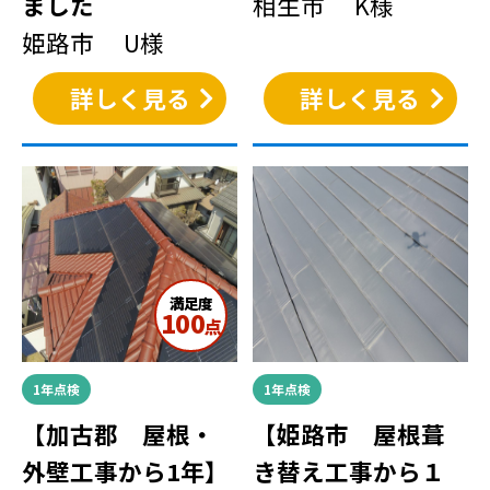
ました
相生市 K様
姫路市 U様
詳しく見る
詳しく見る
満足度
100
点
1年点検
1年点検
【加古郡 屋根・
【姫路市 屋根葺
外壁工事から1年】
き替え工事から１