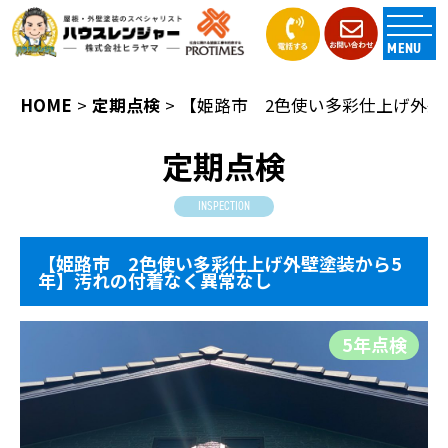
MENU
HOME
定期点検
【姫路市 2色使い多彩仕上げ外壁
定期点検
INSPECTION
【姫路市 2色使い多彩仕上げ外壁塗装から5
年】汚れの付着なく異常なし
5年点検